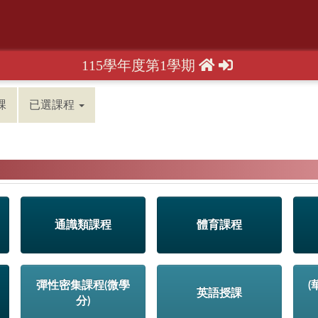
115學年度第1學期
課
已選課程
通識類課程
體育課程
彈性密集課程(微學
(
英語授課
分)