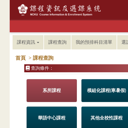
課程資訊
課程查詢
我的預排科目清單
選
首頁
> 課程查詢
查詢條件：
系所課程
模組化課程(寒暑假)
華語中心課程
其他全校性課程