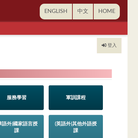
ENGLISH
中文
HOME
登入
服務學習
軍訓課程
華語外)國家語言授
(英語外)其他外語授
課
課