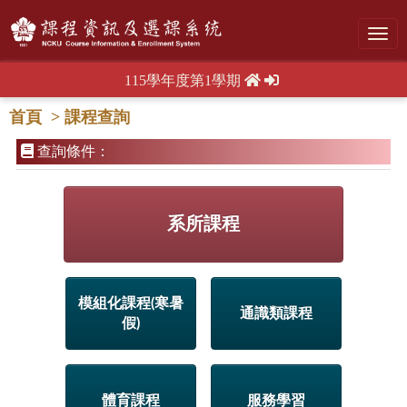
Toggl
navig
115學年度第1學期
首頁
> 課程查詢
查詢條件：
系所課程
模組化課程(寒暑
通識類課程
假)
體育課程
服務學習